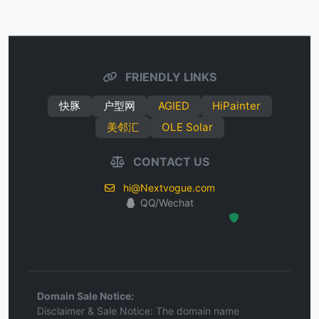
FRIENDLY LINKS
快豚
户型网
AGIED
HiPainter
美邻汇
OLE Solar
CONTACT US
hi@Nextvogue.com
QQ/Wechat
Hosted Protected Environment
Domain Sale Notice:
Disclaimer & Sale Notice: The domain name