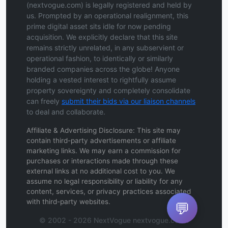
(nextvogue.com) is legally registered and held by
us. Prompted by an operational realignment, this
prime digital asset sits idle for now pending
acquisition. We explicitly declare that this site
remains strictly unrelated, in any subservient or
operational fashion, to identically or similarly
branded companies across the globe! Anyone
holding a vested interest to rightfully assume
property sovereignty and completely consolidate
can freely
submit their bids via our liaison channels
to deal and collaborate.
Affiliate & Advertising Disclosure: This site may
contain third-party advertisements or affiliate
marketing links. We may earn a commission for
purchases or interactions made through these
external links at no additional cost to you. We
assume no legal responsibility or liability for any
content, services, or privacy practices associated
with third-party websites.
💬
© 2002 - 2026 NextVogue nextvogue.com .