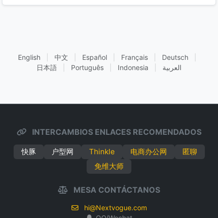
English
|
中文
|
Español
|
Français
|
Deutsch
|
日本語
|
Português
|
Indonesia
|
العربية
INTERCAMBIOS ENLACES RECOMENDADOS
快豚
户型网
Thinkle
电商办公网
匿聊
免维大师
MESA CONTÁCTANOS
hi@Nextvogue.com
QQ/Wechat